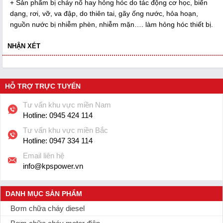
+ Sản phẩm bị cháy nổ hay hỏng hóc do tác động cơ học, biến
dạng, rơi, vỡ, va đập, do thiên tai, gãy ống nước, hỏa hoạn,
nguồn nước bị nhiễm phèn, nhiễm mặn…. làm hỏng hóc thiết bị.
NHẬN XÉT
HỖ TRỢ TRỰC TUYẾN
Tư vấn khu vực miền Nam
Hotline:
0945 424 114
Tư vấn khu vực miền Bắc
Hotline:
0947 334 114
Email liên hệ
info@kpspower.vn
DANH MỤC SẢN PHẨM
Bơm chữa cháy diesel