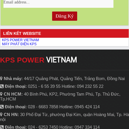
LIÊN KẾT WEBSITE
KPS POWER VIETNAM
MÁY PHÁT ĐIỆN KPS
KPS POWER
VIETNAM
Nhà máy:
44/17 Quảng Phát, Quảng Tiến, Trảng Bom, Đồng Nai
Điện thoại:
0251 - 6 55 39 55 Hotline: 094 232 55 22
CN HCM:
40 Bình Phú, KP2, Phường Tam Phú, Tp. Thủ Đức,
Tp.HCM
Điện thoại:
028 - 6683 7858 Hotline: 0945 424 114
CN HN:
30 Phố Đại Từ, phường Đại Kim, quận Hoàng Mai, Tp. Hà
nội
Điện thoại:
024 - 6253 7450 Hotline: 0947 334 114