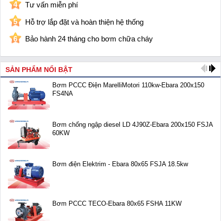
4
Tư vấn miễn phí
5
Hỗ trợ lắp đặt và hoàn thiện hệ thống
6
Bảo hành 24 tháng cho bơm chữa cháy
SẢN PHẨM NỔI BẬT
Bơm PCCC Điện MarelliMotori 110kw-Ebara 200x150
FS4NA
Bơm chống ngập diesel LD 4J90Z-Ebara 200x150 FSJA
60KW
Bơm điện Elektrim - Ebara 80x65 FSJA 18.5kw
Bơm PCCC TECO-Ebara 80x65 FSHA 11KW