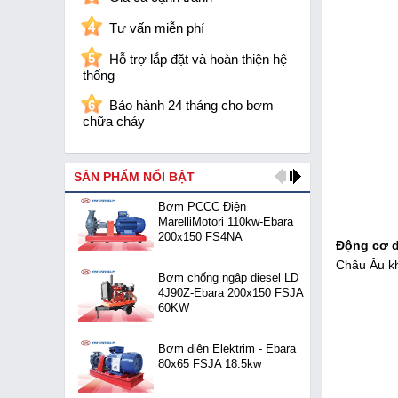
4
Tư vấn miễn phí
5
Hỗ trợ lắp đặt và hoàn thiện hệ
thống
6
Bảo hành 24 tháng cho bơm
chữa cháy
SẢN PHẨM NỔI BẬT
Bơm PCCC Điện
MarelliMotori 110kw-Ebara
200x150 FS4NA
Động cơ d
Châu Âu kh
Bơm chống ngập diesel LD
4J90Z-Ebara 200x150 FSJA
60KW
Bơm điện Elektrim - Ebara
80x65 FSJA 18.5kw