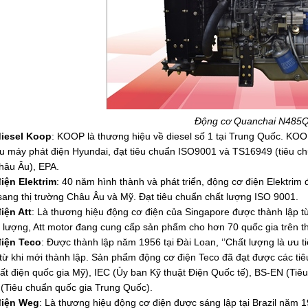
Động cơ Quanchai N485
iesel Koop
: KOOP là thương hiệu về diesel số 1 tại Trung Quốc. KOO
u máy phát điện Hyundai, đạt tiêu chuẩn ISO9001 và TS16949 (tiêu ch
châu Âu), EPA.
iện Elektrim
: 40 năm hình thành và phát triển, động cơ điện Elektrim
sang thị trường Châu Âu và Mỹ. Đạt tiêu chuẩn chất lượng ISO 9001.
iện Att
: Là thương hiệu động cơ điện của Singapore được thành lập t
t lượng, Att motor đang cung cấp sản phẩm cho hơn 70 quốc gia trên th
iện Teco
: Được thành lập năm 1956 tại Đài Loan, ‘’Chất lượng là ưu 
từ khi mới thành lập. Sản phẩm động cơ điện Teco đã đạt được các tiê
ất điện quốc gia Mỹ), IEC (Ủy ban Kỹ thuật Điện Quốc tế), BS-EN (Ti
(Tiêu chuẩn quốc gia Trung Quốc).
điện Weg
: Là thương hiệu động cơ điện được sáng lập tại Brazil năm 1