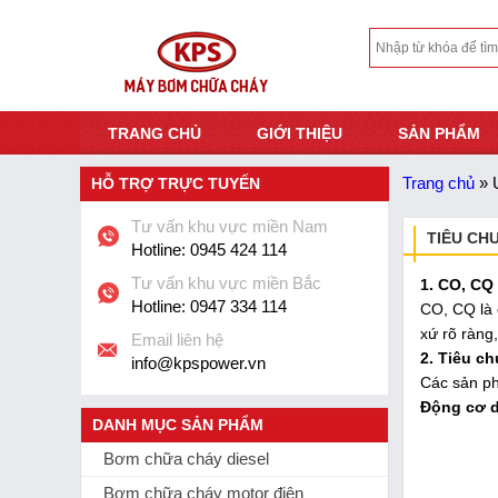
TRANG CHỦ
GIỚI THIỆU
SẢN PHẨM
Trang chủ
»
HỖ TRỢ TRỰC TUYẾN
Tư vấn khu vực miền Nam
TIÊU CH
Hotline:
0945 424 114
Tư vấn khu vực miền Bắc
1. CO, CQ
Hotline:
0947 334 114
CO, CQ là 
xứ rõ ràng
Email liên hệ
2. Tiêu c
info@kpspower.vn
Các sản 
Động cơ d
DANH MỤC SẢN PHẨM
Bơm chữa cháy diesel
Bơm chữa cháy motor điện