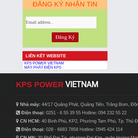
ĐĂNG KÝ NHẬN TIN
LIÊN KẾT WEBSITE
KPS POWER VIETNAM
MÁY PHÁT ĐIỆN KPS
KPS POWER
VIETNAM
Nhà máy:
44/17 Quảng Phát, Quảng Tiến, Trảng Bom, Đồ
Điện thoại:
0251 - 6 55 39 55 Hotline: 094 232 55 22
CN HCM:
40 Bình Phú, KP2, Phường Tam Phú, Tp. Thủ 
Điện thoại:
028 - 6683 7858 Hotline: 0945 424 114
CN HN:
30 Phố Đại Từ, phường Đại Kim, quận Hoàng Mai,