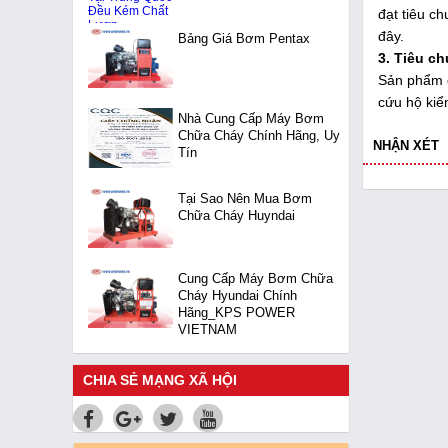
đạt tiêu c
đây.
Bảng Giá Bơm Pentax
3. Tiêu c
Sản phẩm c
cứu hộ kiể
Nhà Cung Cấp Máy Bơm
Chữa Cháy Chính Hãng, Uy
NHẬN XÉT
Tín
Tại Sao Nên Mua Bơm
Chữa Cháy Huyndai
Cung Cấp Máy Bơm Chữa
Cháy Hyundai Chính
Hãng_KPS POWER
VIETNAM
CHIA SẺ MẠNG XÃ HỘI