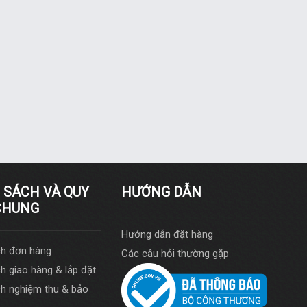
 SÁCH VÀ QUY
HƯỚNG DẪN
CHUNG
Hướng dẫn đặt hàng
ch đơn hàng
Các câu hỏi thường gặp
h giao hàng & lắp đặt
h nghiệm thu & bảo