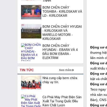
TNHH
BƠM CHỮA CHÁY
TOSHIBA - KIRLOSKAR VÀ
LD - KIRLOSKAR
BƠM CHỮA CHÁY HYUDAI
- KIRLOSKAR VÀ
MARELLO MOTORI -
KIRLOSKAR
BƠM CHỮA CHÁY
Động cơ d
HYUNDAI - EBARA VÀ 4
thương hiệ
ĐẦU BƠM EBARA -
liên minh 
ELEKTRIM
Động cơ đ
xuất khẩu 
TIN TỨC
Xem thêm
Động cơ đ
Nhà cung cấp bơm chữa
bật và chấ
cháy uy tín.
Động cơ đ
Teco ngay 
nhà sản xu
Có Phải Máy Phát Điện Sản
Bản), CNS 
Xuất Tại Trung Quốc Đều
Động cơ 
Kém Chất Lượn