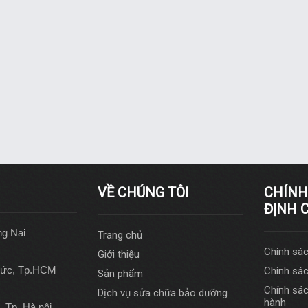
VỀ CHÚNG TÔI
CHÍNH
ĐỊNH 
ng Nai
Trang chủ
Chính sá
Giới thiệu
Đức, Tp.HCM
Chính sác
Sản phẩm
Chính sác
Dịch vụ sửa chữa bảo dưỡng
hành
 Tp. Hà nội