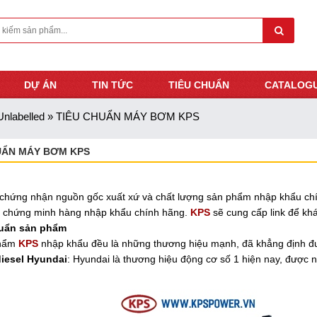
DỰ ÁN
TIN TỨC
TIÊU CHUẨN
CATALOG
Unlabelled
»
TIÊU CHUẨN MÁY BƠM KPS
UẨN MÁY BƠM KPS
chứng nhận nguồn gốc xuất xứ và chất lượng sản phẩm nhập khẩu ch
, chứng minh hàng nhập khẩu chính hãng.
KPS
sẽ cung cấp link để kh
huẩn sản phẩm
phẩm
KPS
nhập khẩu đều là những thương hiệu mạnh, đã khẳng định đượ
iesel Hyundai
: Hyundai là thương hiệu động cơ số 1 hiện nay, được 