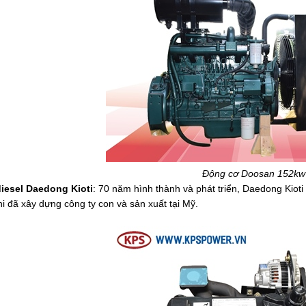
Bơm PCCC Quanchai
QC380Q 21KW-EBARA
Động cơ Doosan 152kw
80x65 FSJA
iesel Daedong Kioti
: 70 năm hình thành và phát triển, Daedong Kiot
i đã xây dựng công ty con và sản xuất tại Mỹ.
Bơm PCCC Daedong
3A165LWS-EBARA 80x65
FSJA 25.4KW
Bơm PCCC Hyundai-
EBARA D4BB 60HP/45KW