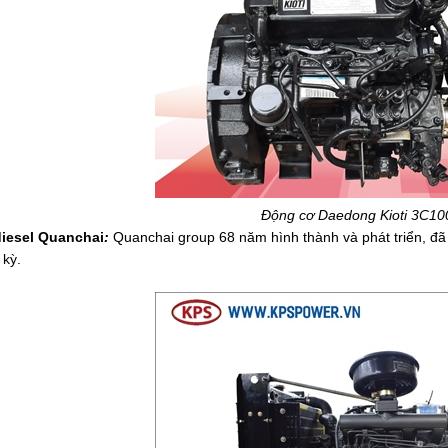
Động cơ Daedong Kioti 3C1
iesel Quanchai
:
Quanchai group 68 năm hình thành và phát triển, đã t
 kỳ.